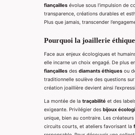
fiançailles
évolue sous l’impulsion de 
transparence, créations durables et es
Plus que jamais, transcender l’engagem
Pourquoi la joaillerie éthiqu
Face aux enjeux écologiques et humains
elle incarne un choix engagé. De plus e
fiançailles
des
diamants éthiques
ou de
traditionnelle soulève des questions su
création joaillière devient ainsi l’expre
La montée de la
traçabilité
et des label
exigeante. Privilégier des
bijoux écolog
unique, bien au contraire. Les créateur
circuits courts, et ateliers favorisant la
responsable. Pour découvrir une collect