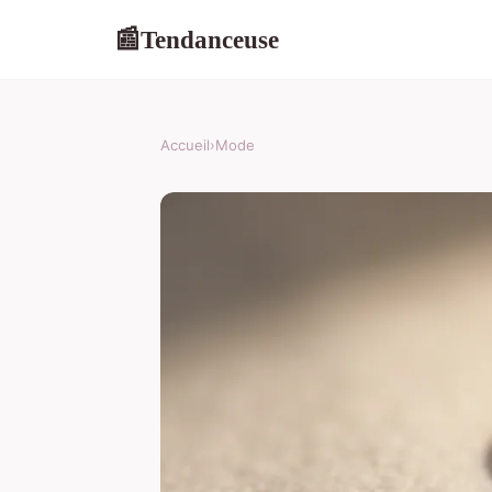
Tendanceuse
📰
Accueil
›
Mode