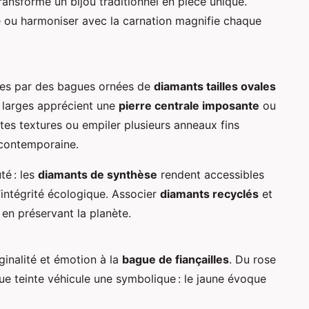
ansforme un bijou traditionnel en pièce unique.
ère ou harmoniser avec la carnation magnifie chaque
mées par des bagues ornées de
diamants tailles ovales
s larges apprécient une
pierre centrale imposante
ou
es textures ou empiler plusieurs anneaux fins
 contemporaine.
té : les
diamants de synthèse
rendent accessibles
’intégrité écologique. Associer
diamants recyclés
et
t en préservant la planète.
iginalité et émotion à la
bague de fiançailles
. Du rose
ue teinte véhicule une symbolique : le jaune évoque