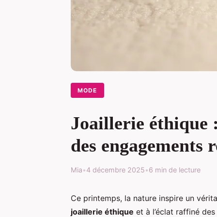
MODE
Joaillerie éthique
des engagements r
Mia
•
4 décembre 2025
•
6 min de lecture
Ce printemps, la nature inspire un vérita
joaillerie éthique
et à l’éclat raffiné de