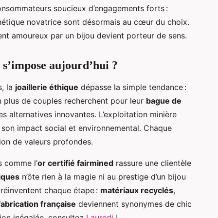
consommateurs soucieux d’engagements forts :
thétique novatrice sont désormais au cœur du choix.
ent amoureux par un bijou devient porteur de sens.
e s’impose aujourd’hui ?
, la
joaillerie éthique
dépasse la simple tendance :
n plus de couples recherchent pour leur
bague de
s alternatives innovantes. L’exploitation minière
r son impact social et environnemental. Chaque
ssion de valeurs profondes.
s comme l’
or certifié fairmined
rassure une clientèle
iques
n’ôte rien à la magie ni au prestige d’un bijou
s réinventent chaque étape :
matériaux recyclés
,
fabrication française
deviennent synonymes de chic
ion inégalée, consultez
Lauredi
!