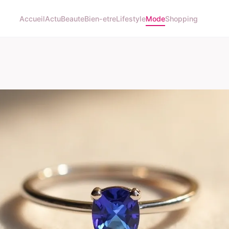
Accueil
Actu
Beaute
Bien-etre
Lifestyle
Mode
Shopping