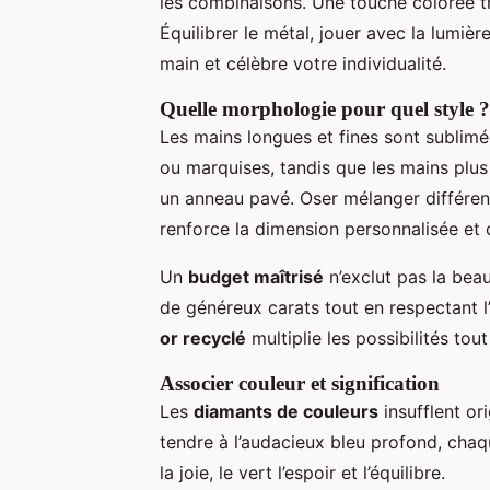
les combinaisons. Une touche colorée tr
Équilibrer le métal, jouer avec la lumi
main et célèbre votre individualité.
Quelle morphologie pour quel style ?
Les mains longues et fines sont subli
ou marquises, tandis que les mains plu
un anneau pavé. Oser mélanger différent
renforce la dimension personnalisée et
Un
budget maîtrisé
n’exclut pas la beau
de généreux carats tout en respectant l
or recyclé
multiplie les possibilités tou
Associer couleur et signification
Les
diamants de couleurs
insufflent or
tendre à l’audacieux bleu profond, chaq
la joie, le vert l’espoir et l’équilibre.